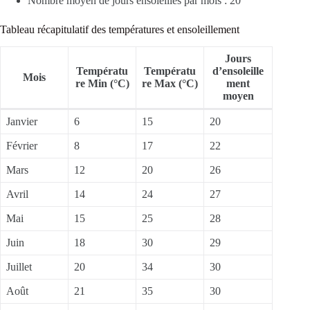
Nombre moyen de jours ensoleillés par mois : 20
Tableau récapitulatif des températures et ensoleillement
Jours
Températu
Températu
d’ensoleille
Mois
re Min (°C)
re Max (°C)
ment
moyen
Janvier
6
15
20
Février
8
17
22
Mars
12
20
26
Avril
14
24
27
Mai
15
25
28
Juin
18
30
29
Juillet
20
34
30
Août
21
35
30