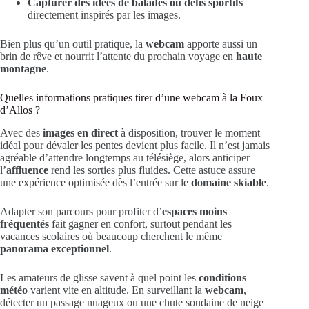
Capturer des idées de balades ou défis sportifs
directement inspirés par les images.
Bien plus qu’un outil pratique, la
webcam
apporte aussi un
brin de rêve et nourrit l’attente du prochain voyage en
haute
montagne
.
Quelles informations pratiques tirer d’une webcam à la Foux
d’Allos ?
Avec des
images en direct
à disposition, trouver le moment
idéal pour dévaler les pentes devient plus facile. Il n’est jamais
agréable d’attendre longtemps au télésiège, alors anticiper
l’
affluence
rend les sorties plus fluides. Cette astuce assure
une expérience optimisée dès l’entrée sur le
domaine skiable
.
Adapter son parcours pour profiter d’
espaces moins
fréquentés
fait gagner en confort, surtout pendant les
vacances scolaires où beaucoup cherchent le même
panorama exceptionnel
.
Les amateurs de glisse savent à quel point les
conditions
météo
varient vite en altitude. En surveillant la
webcam
,
détecter un passage nuageux ou une chute soudaine de neige