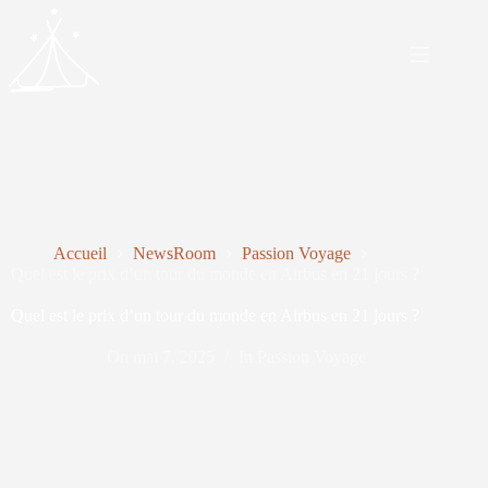
Passer
au
contenu
Accueil
NewsRoom
Passion Voyage
Quel est le prix d’un tour du monde en Airbus en 21 jours ?
Quel est le prix d’un tour du monde en Airbus en 21 jours ?
On
mai 7, 2025
In
Passion Voyage