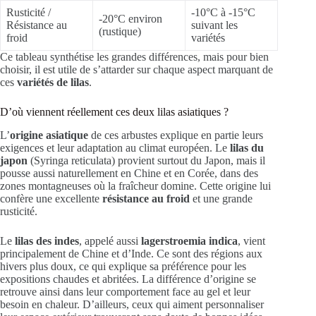
Rusticité /
-10°C à -15°C
-20°C environ
Résistance au
suivant les
(rustique)
froid
variétés
Ce tableau synthétise les grandes différences, mais pour bien
choisir, il est utile de s’attarder sur chaque aspect marquant de
ces
variétés de lilas
.
D’où viennent réellement ces deux lilas asiatiques ?
L’
origine asiatique
de ces arbustes explique en partie leurs
exigences et leur adaptation au climat européen. Le
lilas du
japon
(Syringa reticulata) provient surtout du Japon, mais il
pousse aussi naturellement en Chine et en Corée, dans des
zones montagneuses où la fraîcheur domine. Cette origine lui
confère une excellente
résistance au froid
et une grande
rusticité.
Le
lilas des indes
, appelé aussi
lagerstroemia indica
, vient
principalement de Chine et d’Inde. Ce sont des régions aux
hivers plus doux, ce qui explique sa préférence pour les
expositions chaudes et abritées. La différence d’origine se
retrouve ainsi dans leur comportement face au gel et leur
besoin en chaleur. D’ailleurs, ceux qui aiment personnaliser