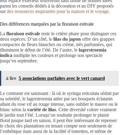
leur espace extérieur trouveront sans doute de bonnes idées
parmi les conseils dédiés à la décoration et au DIY proposés
sur
des ressources inspirantes pour la maison et le voyage
.
Des différences marquées par la floraison estivale
La
floraison estivale
reste le critère phare pour distinguer ces
deux espèces. D’un côté, le
lilas du japon
offre des grappes
compactes de fleurs blanches ou crème, très parfumées, qui
illuminent le début de l’été. De l’autre, le
lagerstroemia
indica
multiplie les couleurs et prolonge son spectacle
jusqu’en septembre.
à lire
5 associations parfaites avec le vert canard
Le contraste est saisissant : là où le syringa reticulata séduit par
sa sobriété, le lagerstroemia attire par ses bouquets éclatants
allant du rose vif au rouge intense, sans oublier le mauve ou le
blanc selon la
variété de lilas
. Cette diversité colore vraiment
le jardin tout l’été. Lorsqu’on souhaite prolonger le plaisir
floral jusque tard en saison, il peut être intéressant de repenser
le choix des plantations en tenant compte non seulement de
l’esthétique mais aussi de la facilité d’entretien, et même de