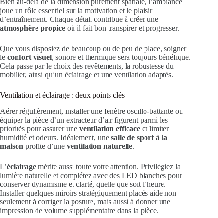
Bien au-delà de la dimension purement spatiale, l’ambiance
joue un rôle essentiel sur la motivation et le plaisir
d’entraînement. Chaque détail contribue à créer une
atmosphère propice
où il fait bon transpirer et progresser.
Que vous disposiez de beaucoup ou de peu de place, soigner
le
confort visuel
, sonore et thermique sera toujours bénéfique.
Cela passe par le choix des revêtements, la robustesse du
mobilier, ainsi qu’un éclairage et une ventilation adaptés.
Ventilation et éclairage : deux points clés
Aérer régulièrement, installer une fenêtre oscillo-battante ou
équiper la pièce d’un extracteur d’air figurent parmi les
priorités pour assurer une
ventilation efficace
et limiter
humidité et odeurs. Idéalement, une
salle de sport à la
maison
profite d’une
ventilation naturelle
.
L’
éclairage
mérite aussi toute votre attention. Privilégiez la
lumière naturelle et complétez avec des LED blanches pour
conserver dynamisme et clarté, quelle que soit l’heure.
Installer quelques miroirs stratégiquement placés aide non
seulement à corriger la posture, mais aussi à donner une
impression de volume supplémentaire dans la pièce.