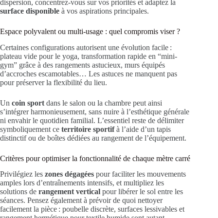
dispersion, concentrez-vous sur vos priorités et adaptez la
surface disponible
à vos aspirations principales.
Espace polyvalent ou multi-usage : quel compromis viser ?
Certaines configurations autorisent une évolution facile :
plateau vide pour le yoga, transformation rapide en “mini-
gym” grâce à des rangements astucieux, murs équipés
d’accroches escamotables… Les astuces ne manquent pas
pour préserver la flexibilité du lieu.
Un
coin sport
dans le salon ou la chambre peut ainsi
s’intégrer harmonieusement, sans nuire à l’esthétique générale
ni envahir le quotidien familial. L’essentiel reste de délimiter
symboliquement ce
territoire sportif
à l’aide d’un tapis
distinctif ou de boîtes dédiées au rangement de l’équipement.
Critères pour optimiser la fonctionnalité de chaque mètre carré
Privilégiez les
zones dégagées
pour faciliter les mouvements
amples lors d’entraînements intensifs, et multipliez les
solutions de
rangement vertical
pour libérer le sol entre les
séances. Pensez également à prévoir de quoi nettoyer
facilement la pièce : poubelle discrète, surfaces lessivables et
rangement hermétique pour textile humide sont autant